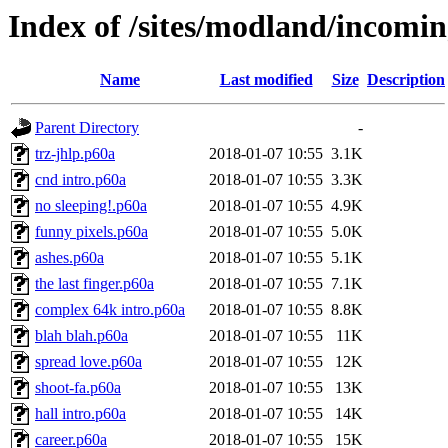
Index of /sites/modland/incom
Name
Last modified
Size
Description
Parent Directory
-
trz-jhlp.p60a
2018-01-07 10:55
3.1K
cnd intro.p60a
2018-01-07 10:55
3.3K
no sleeping!.p60a
2018-01-07 10:55
4.9K
funny pixels.p60a
2018-01-07 10:55
5.0K
ashes.p60a
2018-01-07 10:55
5.1K
the last finger.p60a
2018-01-07 10:55
7.1K
complex 64k intro.p60a
2018-01-07 10:55
8.8K
blah blah.p60a
2018-01-07 10:55
11K
spread love.p60a
2018-01-07 10:55
12K
shoot-fa.p60a
2018-01-07 10:55
13K
hall intro.p60a
2018-01-07 10:55
14K
career.p60a
2018-01-07 10:55
15K